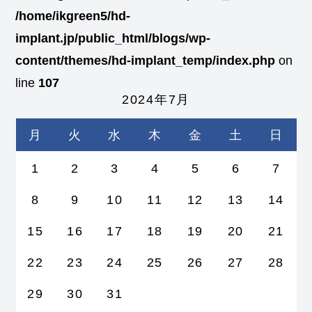
/home/ikgreen5/hd-
implant.jp/public_html/blogs/wp-
content/themes/hd-implant_temp/index.php
on
line
107
2024年7月
月
火
水
木
金
土
日
1
2
3
4
5
6
7
8
9
10
11
12
13
14
15
16
17
18
19
20
21
22
23
24
25
26
27
28
29
30
31