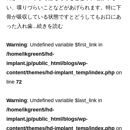
い、喋りづらいことなどがあげられます。特に下
骨が吸収している状態ですとどうしてもお口にあ
った入れ歯...
続きを読む
Warning
: Undefined variable $first_link in
/home/ikgreen5/hd-
implant.jp/public_html/blogs/wp-
content/themes/hd-implant_temp/index.php
on
line
72
Warning
: Undefined variable $last_link in
/home/ikgreen5/hd-
implant.jp/public_html/blogs/wp-
content/themes/hd-implant_temp/index.php
on